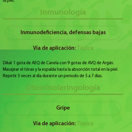
la piel.
Inmunología
Inmunodeficiencia, defensas bajas
Vía de aplicación:
Tópica
Diluir 1 gota de AEQ de Canela con 9 gotas de AVQ de Argán.
Masajear el tórax y la espalda hasta la absorción total en la piel.
Repetir 3 veces al día durante un periodo de 5 a 7 días.
Otorrinolaringología
Gripe
Vía de aplicación:
Tópica