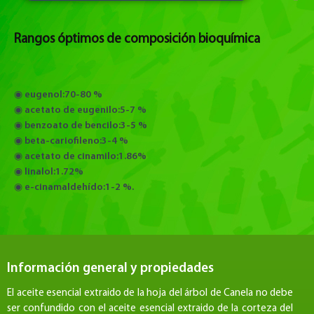
Rangos óptimos de composición bioquímica
◉ eugenol:
70-80 %
◉ acetato de eugenilo:
5-7 %
◉ benzoato de bencilo:
3-5 %
◉ beta-cariofileno:
3-4 %
◉ acetato de cinamilo:
1.86%
◉ linalol:
1.72%
◉ e-cinamaldehído:
1-2 %.
Información general y propiedades
El aceite esencial extraido de la hoja del árbol de Canela no debe
ser confundido con el aceite esencial extraido de la corteza del