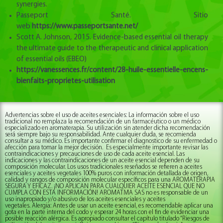
synergies.
Passeport Santé. Sitio
web
https://www.passeportsante.net/
Scott A. Johnson, 2015. Evidence-based essential oil therapy
the ultimate guide to the therapeutic and clinical application
of essential oils (EBEO)
https://vanessences.fr/content/28-huile-essentielle-encens-
bienfaits-proprietes-utilisation
Advertencias sobre el uso de aceites esenciales: La información sobre el uso
tradicional no remplaza la recomendación de un farmacéutico o un médico
especializado en aromaterapia. Su utilización sin atender dicha recomendación
será siempre bajo su responsabilidad. Ante cualquier duda, se recomienda
consultar a su médico. Es importante confirmar el diagnostico de su enfermedad o
afección para tomar la mejor decisión. Es especialmente importante revisar las
contraindicaciones y precauciones de uso de cada aceite esencial. Las
indicaciones y las contraindicaciones de un aceite esencial dependen de su
composición molecular. Los usos tradicionales reseñados se refieren a aceites
esenciales y aceites vegetales 100% puros con información detallada de origen,
calidad y rangos de composición molecular específicos para una AROMATERAPIA
SEGURA Y EFICAZ. ¡NO APLICAN PARA CUALQUIER ACEITE ESENCIAL QUE NO
CUMPLA CON ESTA INFORMACIÓN! AROMATMA SAS no es responsable de un
uso inapropiado y/o abusivo de los aceites esenciales y aceites
vegetales. Alergia: Antes de usar un aceite esencial, es recomendable aplicar una
gota en la parte interna del codo y esperar 24 horas con el fin de evidenciar una
posible reacción alérgica. Es apropiado consultar el capítulo titulado “Riesgos de