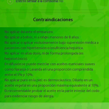
Efecto similar a la cortisona:
no
Contraindicaciones
No aplicar durante el embarazo.
No aplicar a bebés, ni a niñ@s menores de 8 años.
No aplicar o aplicar exclusivamente bajo supervisión médica a
pacientes con hipertensión o insuficiencia hepática.
No aplicar en altas dosis, ni de forma prolongada (es
hepatotóxico).
En difusión se puede mezclar con aceites esenciales suaves
como Naranja o Lavanda en una proporción comprendida
entre el 5% y 10%.
No aplicar puro en la piel; es dermocáustico; Diluirlo en un
aceite vegetal en una proporción máxima equivalente al 10%.
Es recomendable probar el aceite en la parte interior del codo
para evidenciar riesgo de alergia.