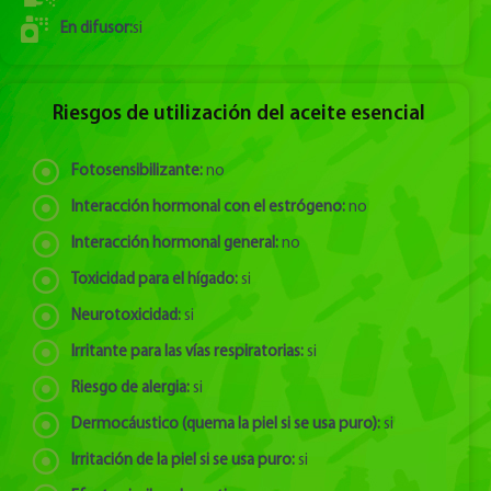
En difusor:
si
Riesgos de utilización del aceite esencial
Fotosensibilizante:
no
Interacción hormonal con el estrógeno:
no
Interacción hormonal general:
no
Toxicidad para el hígado:
si
Neurotoxicidad:
si
Irritante para las vías respiratorias:
si
Riesgo de alergia:
si
Dermocáustico (quema la piel si se usa puro):
si
Irritación de la piel si se usa puro:
si