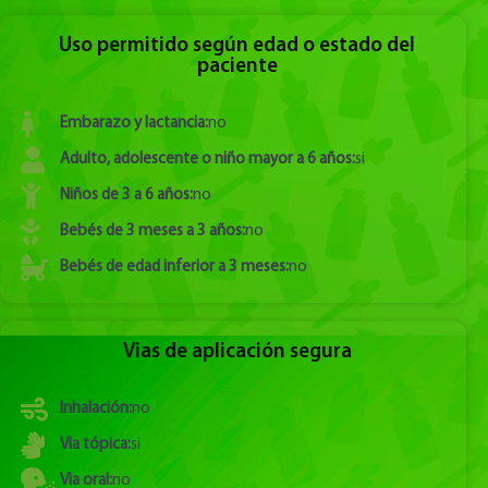
Uso permitido según edad o estado del
paciente
Embarazo y lactancia:
no
Adulto, adolescente o niño mayor a 6 años:
si
Niños de 3 a 6 años:
no
Bebés de 3 meses a 3 años:
no
Bebés de edad inferior a 3 meses:
no
Vias de aplicación segura
Inhalación:
no
Via tópica:
si
Via oral:
no