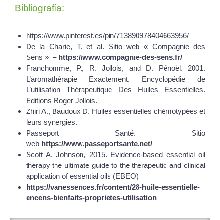
Bibliografía:
https://www.pinterest.es/pin/713890978404663956/
De la Charie, T. et al. Sitio web « Compagnie des
Sens » –
https://www.compagnie-des-sens.fr/
Franchomme, P., R. Jollois, and D. Pénoël. 2001.
L’aromathérapie Exactement. Encyclopédie de
L’utilisation Thérapeutique Des Huiles Essentielles.
Editions Roger Jollois.
Zhiri A., Baudoux D. Huiles essentielles chémotypées et
leurs synergies.
Passeport Santé. Sitio
web
https://www.passeportsante.net/
Scott A. Johnson, 2015. Evidence-based essential oil
therapy the ultimate guide to the therapeutic and clinical
application of essential oils (EBEO)
https://vanessences.fr/content/28-huile-essentielle-
encens-bienfaits-proprietes-utilisation