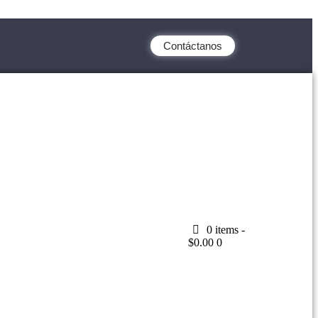
Contáctanos
0 items
-
$0.00
0