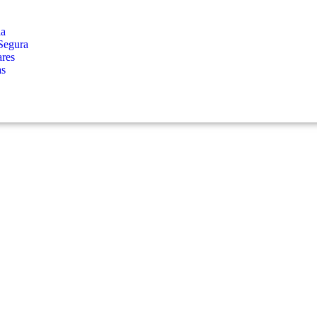
ia
Segura
ares
as