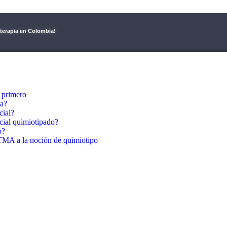
aterapia en Colombia!
 primero
ia?
cial?
cial quimiotipado?
o?
A a la noción de quimiotipo