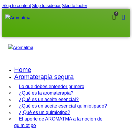
Skip to content
Skip to sidebar
Skip to footer
0
Home
Aromaterapia segura
Lo que debes entender primero
¿Qué es la aromaterapia?
¿Qué es un aceite esencial?
¿Qué es un aceite esencial quimiotipado?
¿ Qué es un quimiotipo?
El aporte de AROMATMA a la noción de
quimiotipo