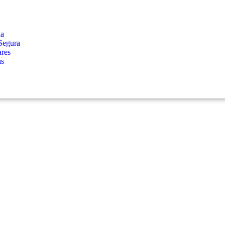
ia
Segura
ares
as