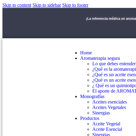
Skip to content
Skip to sidebar
Skip to footer
¡La referencia médica en arom
Home
Aromaterapia segura
Lo que debes entender
¿Qué es la aromaterap
¿Qué es un aceite esen
¿Qué es un aceite esen
¿ Qué es un quimiotip
El aporte de AROMATM
Monografías
Aceites esenciales
Aceites Vegetales
Sinergias
Productos
Aceite Vegetal
Aceite Esencial
Sinergias