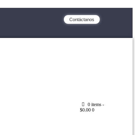
Contáctanos
0 items
-
$0.00
0