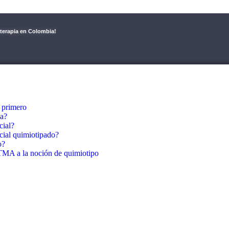
aterapia en Colombia!
 primero
ia?
cial?
cial quimiotipado?
o?
A a la noción de quimiotipo