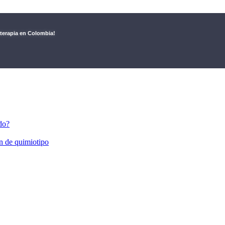
aterapia en Colombia!
do?
 de quimiotipo