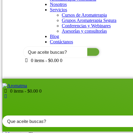
Nosotros
Servicios
Cursos de Aromaterapia
Grupos Aromaterapia Segura
Conferencias y Webinares
Asesorías y consultorías
Blog
Contáctanos
Search
...
0 items
-
$0.00
0
0 items
-
$0.00
0
Search
...