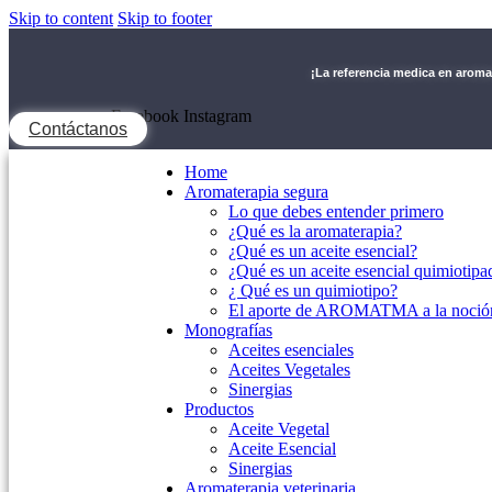
Skip to content
Skip to footer
¡La referencia medica en arom
Facebook
Instagram
Contáctanos
Home
Aromaterapia segura
Lo que debes entender primero
¿Qué es la aromaterapia?
¿Qué es un aceite esencial?
¿Qué es un aceite esencial quimiotipa
¿ Qué es un quimiotipo?
El aporte de AROMATMA a la noción
Monografías
Aceites esenciales
Aceites Vegetales
Sinergias
Productos
Aceite Vegetal
Aceite Esencial
Sinergias
Aromaterapia veterinaria