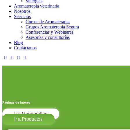
Sinergias
Aromaterapia veterinaria
Nosotros
Servicios
Cursos de Aromaterapia
Grupos Aromaterapia Segura
Conferencias y Webinares
Asesorías y consultorías
Blog
Contáctanos
Páginas de interes
Ir a Monografías
Ir a Productos