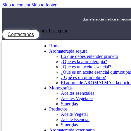
Skip to content
Skip to footer
¡La referencia medica en arom
Facebook
Instagram
Contáctanos
Home
Aromaterapia segura
Lo que debes entender primero
¿Qué es la aromaterapia?
¿Qué es un aceite esencial?
¿Qué es un aceite esencial quimiotipa
¿ Qué es un quimiotipo?
El aporte de AROMATMA a la noción
Monografías
Aceites esenciales
Aceites Vegetales
Sinergias
Productos
Aceite Vegetal
Aceite Esencial
Sinergias
Aromaterapia veterinaria