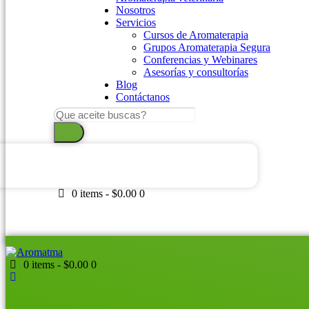
Nosotros
Servicios
Cursos de Aromaterapia
Grupos Aromaterapia Segura
Conferencias y Webinares
Asesorías y consultorías
Blog
Contáctanos
Search
...
0 items
-
$0.00
0
0 items
-
$0.00
0