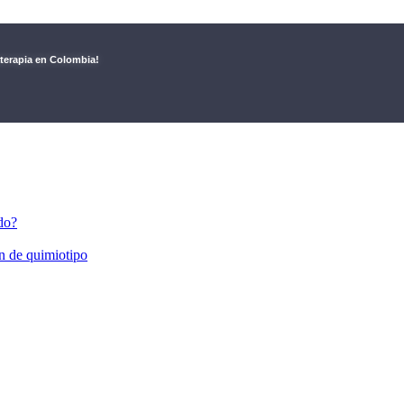
aterapia en Colombia!
do?
 de quimiotipo