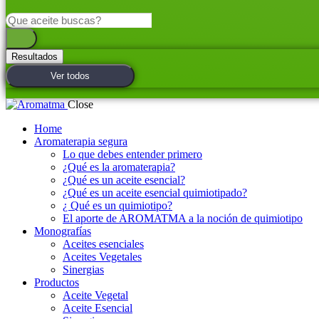
Search
...
Resultados
Ver todos
Close
Home
Aromaterapia segura
Lo que debes entender primero
¿Qué es la aromaterapia?
¿Qué es un aceite esencial?
¿Qué es un aceite esencial quimiotipado?
¿ Qué es un quimiotipo?
El aporte de AROMATMA a la noción de quimiotipo
Monografías
Aceites esenciales
Aceites Vegetales
Sinergias
Productos
Aceite Vegetal
Aceite Esencial