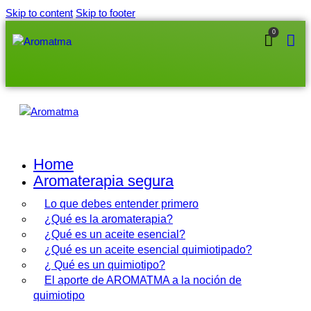
Skip to content
Skip to footer
0
Home
Aromaterapia segura
Lo que debes entender primero
¿Qué es la aromaterapia?
¿Qué es un aceite esencial?
¿Qué es un aceite esencial quimiotipado?
¿ Qué es un quimiotipo?
El aporte de AROMATMA a la noción de
quimiotipo