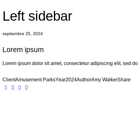
Left sidebar
septiembre 25, 2024
Lorem ipsum
Lorem ipsum dolor sit amet, consectetur adipiscing elit, sed d
Client
Amusement Parks
Year
2024
Author
Amy Walker
Share