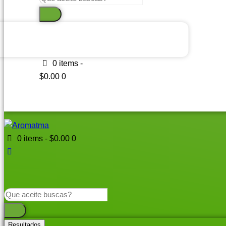
...
0 items
-
$0.00
0
0 items
-
$0.00
0
Search
...
Resultados