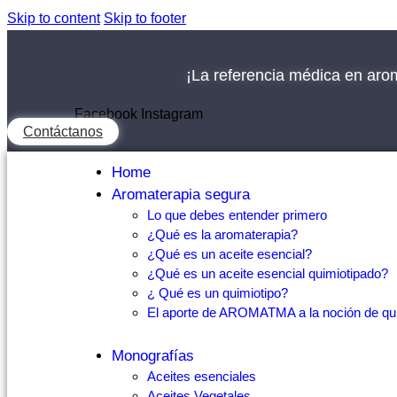
Skip to content
Skip to footer
¡La referencia médica en aro
Facebook
Instagram
Contáctanos
Home
Aromaterapia segura
Lo que debes entender primero
¿Qué es la aromaterapia?
¿Qué es un aceite esencial?
¿Qué es un aceite esencial quimiotipado?
¿ Qué es un quimiotipo?
El aporte de AROMATMA a la noción de qui
Monografías
Aceites esenciales
Aceites Vegetales