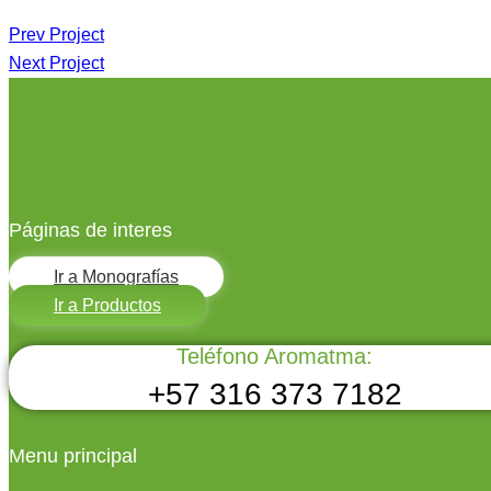
Navegación
Prev Project
Next Project
de
entradas
Páginas de interes
Ir a Monografías
Ir a Productos
Teléfono Aromatma:
+57 316 373 7182
Menu principal