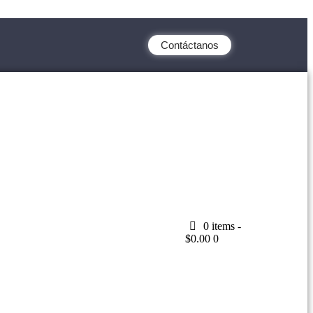
Contáctanos
0 items
-
$0.00
0