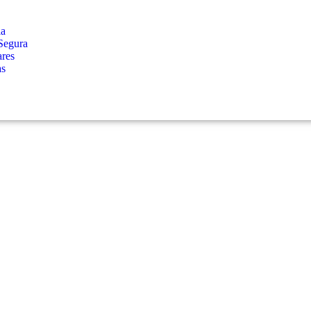
ia
Segura
ares
as