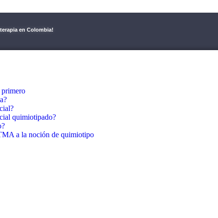
aterapia en Colombia!
 primero
ia?
cial?
cial quimiotipado?
o?
A a la noción de quimiotipo