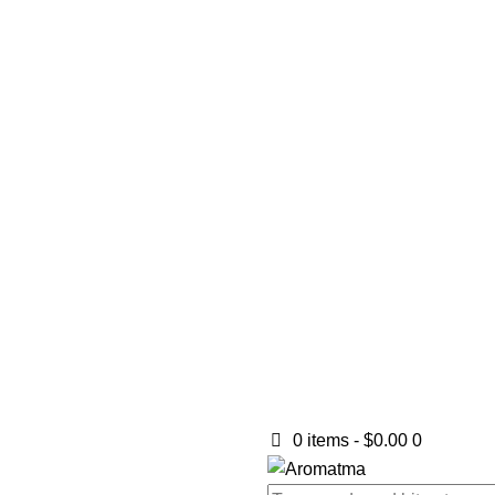
0 items
-
$0.00
0