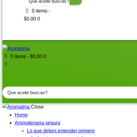
...
0 items
-
$0.00
0
0 items
-
$0.00
0
Search
...
Close
Home
Aromaterapia segura
Lo que debes entender primero