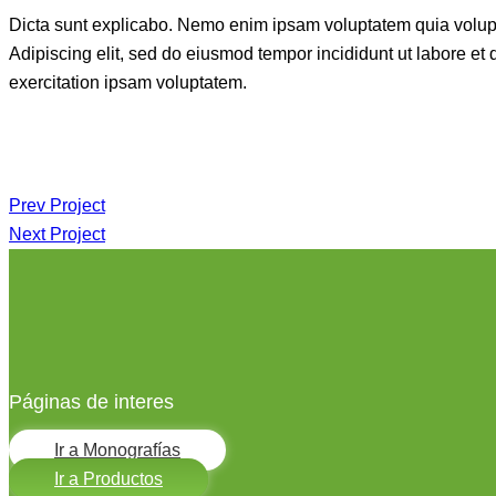
Dicta sunt explicabo. Nemo enim ipsam voluptatem quia voluptas 
Adipiscing elit, sed do eiusmod tempor incididunt ut labore e
exercitation ipsam voluptatem.
Navegación
Prev Project
Next Project
de
entradas
Páginas de interes
Ir a Monografías
Ir a Productos