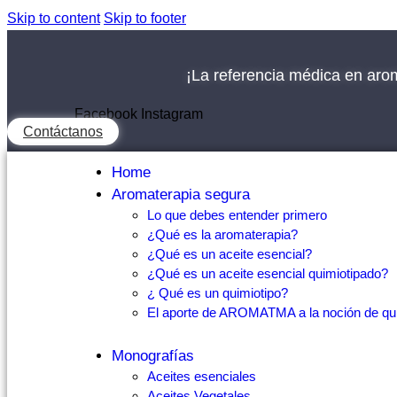
Skip to content
Skip to footer
¡La referencia médica en aro
Facebook
Instagram
Contáctanos
Home
Aromaterapia segura
Lo que debes entender primero
¿Qué es la aromaterapia?
¿Qué es un aceite esencial?
¿Qué es un aceite esencial quimiotipado?
¿ Qué es un quimiotipo?
El aporte de AROMATMA a la noción de qui
Monografías
Aceites esenciales
Aceites Vegetales