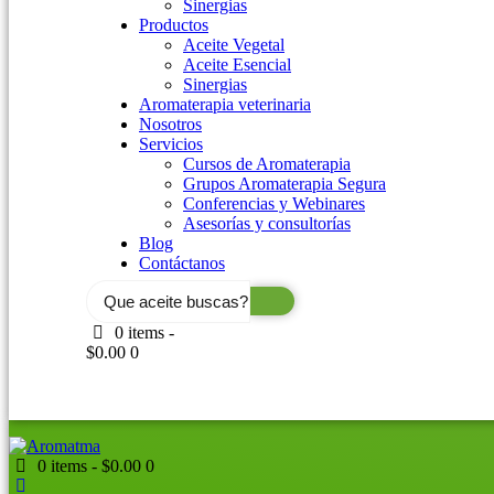
Sinergias
Productos
Aceite Vegetal
Aceite Esencial
Sinergias
Aromaterapia veterinaria
Nosotros
Servicios
Cursos de Aromaterapia
Grupos Aromaterapia Segura
Conferencias y Webinares
Asesorías y consultorías
Blog
Contáctanos
Search
...
0 items
-
$0.00
0
0 items
-
$0.00
0